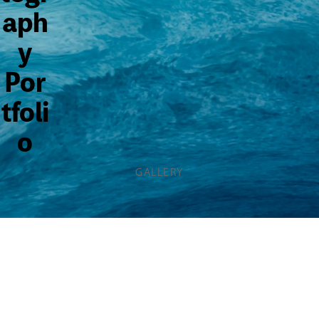
aph
y
Por
tfoli
o
GALLERY