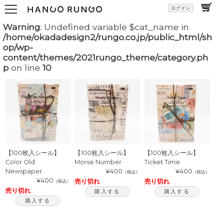
ログイン
Warning
: Undefined variable $cat_name in
/home/okadadesign2/rungo.co.jp/public_html/sh
op/wp-
content/themes/2021rungo_theme/category.ph
p
on line
10
【100枚入シール】
【100枚入シール】
【100枚入シール】
Color Old
Morse Number
Ticket Time
Newspaper
¥400
¥400
（税込）
（税込）
¥400
売り切れ
売り切れ
（税込）
売り切れ
購入する
購入する
購入する