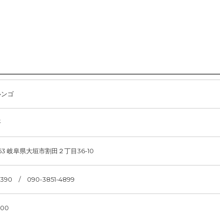
ルンゴ
平
953 岐阜県大垣市割田２丁目36-10
7390 / 090-3851-4899
:00