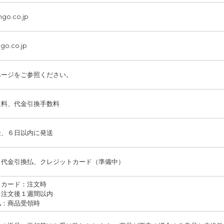
go.co.jp
ngo.co.jp
ページをご参照ください。
送料、代金引換手数料
後、６日以内に発送
、代金引換払、クレジットカード（準備中）
トカード：注文時
：注文後１週間以内
払：商品受領時